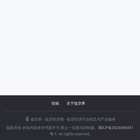
投稿
关于低空界
低空界 - 低空经济网 - 低空经济行业动态与产业服务
版权所有 本站内容未经书面许可,禁止一切形式的转载。
蜀ICP备2024096451
号-1
. All rights reserved.