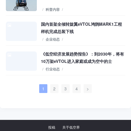
/
科普内容
/
国内首架全倾转旋翼eVTOL鸿鹄MARK1工程
样机完成总装下线
/
企业动态
/
《低空经济发展趋势报告》：到2030年，将有
10万架eVTOL进入家庭或成为空中的士
/
行业动态
/
1
2
3
4
>
投稿
关于低空界