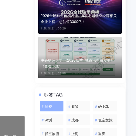
2026全球独角兽榜发布！8家中国低空经济相关
企业上榜，总估值3300亿！
，可全方位
1.2k 阅读 ，
06-26
7公里，总业
监管、农业
中央财经大学:《2026低空+城市治理白皮书》
（免费下载）
1.2k 阅读 ，
07-08
标签TAG
涉及到版权
#
融资
#
政策
#
eVTOL
#
深圳
#
成都
#
低空文旅
#
低空物流
#
上海
#
重庆