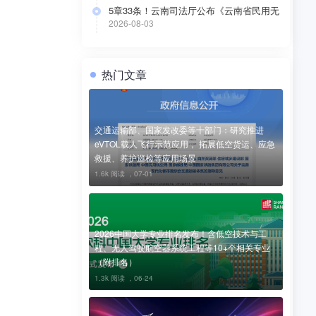
5章33条！云南司法厅公布《云南省民用无
人驾驶航空器公共管理办法（草案）》（附
2026-08-03
全文）
热门文章
交通运输部、国家发改委等十部门：研究推进
eVTOL载人飞行示范应用， 拓展低空货运、应急
救援、养护巡检等应用场景
1.6k 阅读 ，
07-01
2026中国大学专业排名发布！含低空技术与工
程、无人驾驶航空器系统工程等10+个相关专业
（附排名）
1.3k 阅读 ，
06-24