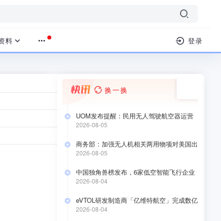
资料
登录
换一换
UOM发布提醒：民用无人驾驶航空器运营
合格证持有人于2026年8月10日前要完成低
2026-08-05
融资资讯
›
正文
空经济应用场景安全自评估
商务部：加强无人机相关两用物项对美国出
口管制
2026-08-05
中国独角兽榜发布，6家低空智能飞行企业
上榜
2026-08-04
eVTOL研发制造商「亿维特航空」完成数亿
元A+轮融资
2026-08-04