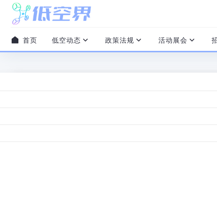
首页
低空动态
政策法规
活动展会
融资资讯
低空无人机监测平台开发商「中图智
2025-03-19
/
0 评论
/
0 赞
/
本文阅读约 2 分钟
3月18日，江西中图智飞科技有限公司（以下简称“中图智