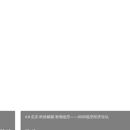
台开发与智能化解决方案，公司核心产品为“中图智飞低空感知网平台“
同作业及低成本高效覆盖。
县市进行了部署，已实现总飞行架次7884次，总飞行里程2271
足不出户完成公安执法巡查、自然资源调查、林业生态保护、水利巡查
物流及低空航测遥感等作业工作。
实合法性负责，请读者仅做参考。内容来自网络，无商业用途，版权归原作者所有。
4.9·北京·科技赋能·智领低空——2025低空经济论坛