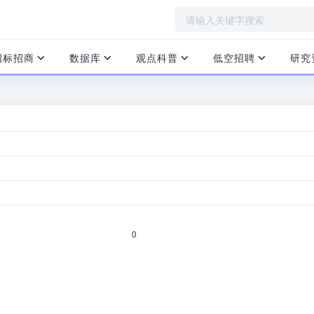
招标招商
数据库
观点科普
低空招聘
研究
飞」完成天使轮融资
首页
›
飞”）宣布完成千万元天使轮融资，由广盈控股集团等投资。
0