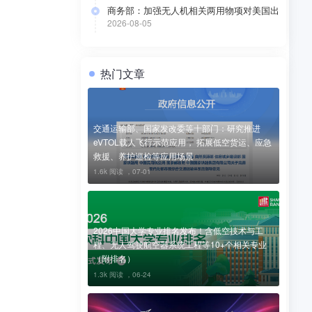
商务部：加强无人机相关两用物项对美国出
口管制
2026-08-05
热门文章
交通运输部、国家发改委等十部门：研究推进
eVTOL载人飞行示范应用， 拓展低空货运、应急
救援、养护巡检等应用场景
1.6k 阅读 ，
07-01
2026中国大学专业排名发布！含低空技术与工
程、无人驾驶航空器系统工程等10+个相关专业
（附排名）
1.3k 阅读 ，
06-24