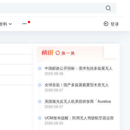
资料
登录
换一换
中国邮政公开招标：需求包括多旋翼无人
机、垂直起降飞机、无人直升机 、固定翼
2026-08-08
研究报告
›
正文
无人机！
全球首架！国产多旋翼载重型木质无人
机“木鸾1号”成功首飞
2026-08-07
关键领域，
美国激光反无人机系统研发商「Aurelius
供全面的视
Systems」 完成 4000 万美元 A 轮融资
2026-08-07
参考工具。
UOM发布提醒：民用无人驾驶航空器运营
合格证持有人于2026年8月10日前要完成低
2026-08-05
空经济应用场景安全自评估