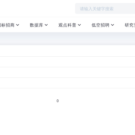
招标招商
数据库
观点科普
低空招聘
研究
数据分析报告》
首页
›
报告》旨在深入分析低空经济的关键数据，聚焦于中国低空经济的多个
0
者提供宝贵的信息和洞见，为投资者、政策制定者以及行业参与者提
了解、或者想投资低空经济相关行业，本报告将是您不可或缺的重要