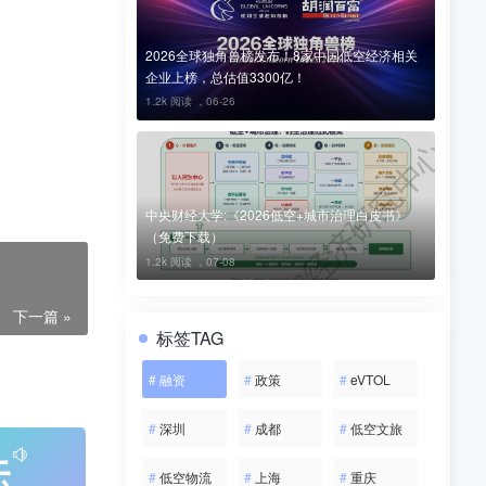
2026全球独角兽榜发布！8家中国低空经济相关
企业上榜，总估值3300亿！
1.2k 阅读 ，
06-26
中央财经大学:《2026低空+城市治理白皮书》
（免费下载）
1.2k 阅读 ，
07-08
下一篇 »
标签TAG
#
融资
#
政策
#
eVTOL
#
深圳
#
成都
#
低空文旅
#
低空物流
#
上海
#
重庆