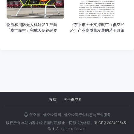
物流和消防无人机研发生产商
《东阳市关于支持航空（低空经
「卓世航空」完成天使轮融资
济）产业高质量发展的若干政策
意见(试行）》发布并公开征求意
见，10月6日截止
投稿
关于低空界
招标采购
低空界 - 低空经济网 - 低空经济行业动态与产业服务
版权所有 本站内容未经书面许可,禁止一切形式的转载。
蜀ICP备2024096451
封面
号-1
. All rights reserved.